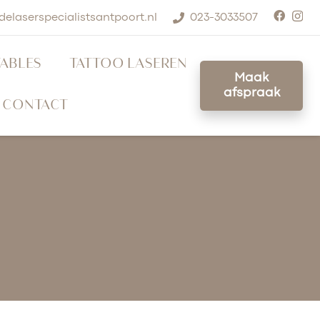
delaserspecialistsantpoort.nl
023-3033507
TABLES
TATTOO LASEREN
Maak
afspraak
CONTACT